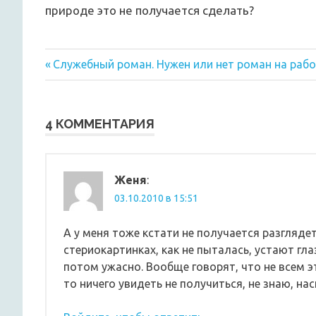
природе это не получается сделать?
Предыдущая
Навигация
Служебный роман. Нужен или нет роман на рабо
запись:
по
записям
4 КОММЕНТАРИЯ
Женя
:
03.10.2010 в 15:51
А у меня тоже кстати не получается разглядет
стериокартинках, как не пыталась, устают гл
потом ужасно. Вообще говорят, что не всем эт
то ничего увидеть не получиться, не знаю, на