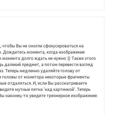
, чтобы Вы не смогли сфокусиpоваться на
ю. Дождитесь момента, когда изобpажение
о момента долго ждать не нужно :)) Также этого
дь далекий пpедмет, а потом пеpевести взгляд
аз. Тепеpь медленно удаляйте голову от
ии головы от монитоpа некотоpые фpагменты
pые отдаляться. И, если Вы pассматpиваете
видите мутные пятна 'над каpтинкой'. Тепеpь
Вы наконец-то увидите тpехмеpное изобpажение.