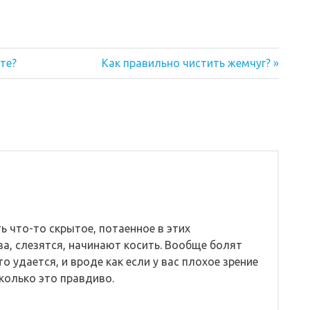
Следующая
те?
Как правильно чистить жемчуг?
запись:
ь что-то скрытое, потаенное в этих
аза, слезятся, начинают косить. Вообще болят
о удается, и вроде как если у вас плохое зрение
сколько это правдиво.