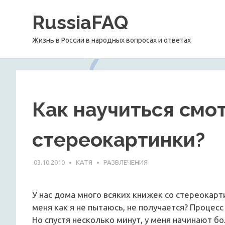
Перейти
RussiaFAQ
к
содержимому
Жизнь в России в народных вопросах и ответах
Как научиться смо
стереокартинки?
03.10.2010
КАТЯ
РАЗВЛЕЧЕНИЯ
У нас дома много всяких книжек со стереокарт
меня как я не пытаюсь, не получается? Процесс
Но спустя несколько минут, у меня начинают б