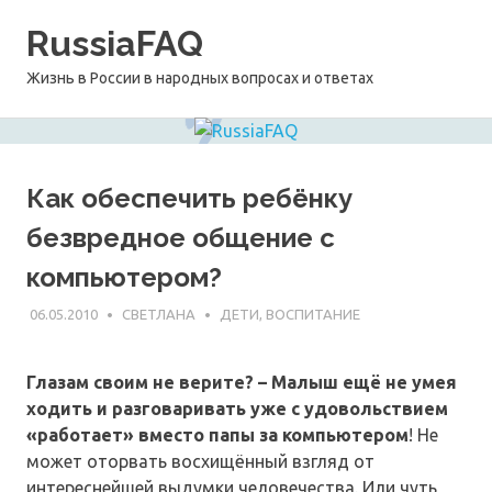
Перейти
RussiaFAQ
к
содержимому
Жизнь в России в народных вопросах и ответах
Как обеспечить ребёнку
безвредное общение с
компьютером?
06.05.2010
СВЕТЛАНА
ДЕТИ, ВОСПИТАНИЕ
Глазам своим не верите? – Малыш ещё не умея
ходить и разговаривать уже с удовольствием
«работает» вместо папы за компьютером
! Не
может оторвать восхищённый взгляд от
интереснейшей выдумки человечества. Или чуть