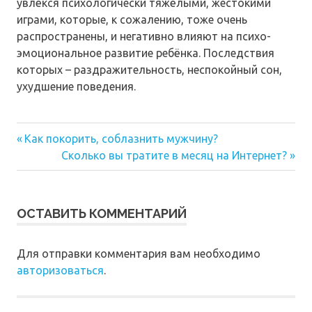
увлёкся психологически тяжёлыми, жестокими
играми, которые, к сожалению, тоже очень
распространены, и негативно влияют на психо-
эмоциональное развитие ребёнка. Последствия
которых – раздражительность, неспокойный сон,
ухудшение поведения.
Предыдущая
Навигация
Как покорить, соблазнить мужчину?
запись:
Следующая
Сколько вы тратите в месяц на Интернет?
по
запись:
записям
ОСТАВИТЬ КОММЕНТАРИЙ
Для отправки комментария вам необходимо
авторизоваться
.