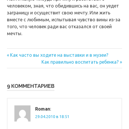
человеком, зная, что обидившись на вас, он уедет
заграницу и осуществит свою мечту. Или жить
вместе с любимым, испытывая чувство вины из-за
того, что человек ради вас отказался от своей
мечты.
Предыдущая
Навигация
Как часто вы ходите на выставки и в музеи?
запись:
Следующая
Как правильно воспитать ребенка?
по
запись:
записям
9 КОММЕНТАРИЕВ
Roman
:
29.04.2010 в 18:51