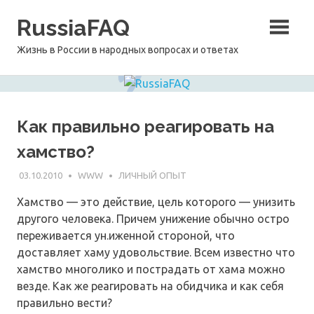
Перейти
RussiaFAQ
к
содержимому
Жизнь в России в народных вопросах и ответах
Как правильно реагировать на
хамство?
03.10.2010
WWW
ЛИЧНЫЙ ОПЫТ
Хамство — это действие, цель которого — унизить
другого человека. Причем унижение обычно остро
переживается ун.иженной стороной, что
доставляет хаму удовольствие. Всем известно что
хамство многолико и пострадать от хама можно
везде. Как же реагировать на обидчика и как себя
правильно вести?