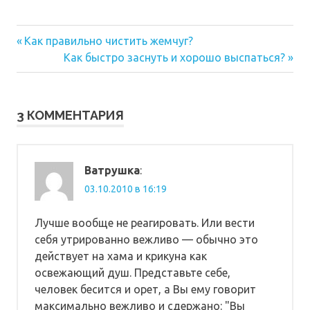
Предыдущая
Навигация
Как правильно чистить жемчуг?
запись:
Следующая
Как быстро заснуть и хорошо выспаться?
по
запись:
записям
3 КОММЕНТАРИЯ
Ватрушка
:
03.10.2010 в 16:19
Лучше вообще не реагировать. Или вести
себя утрированно вежливо — обычно это
действует на хама и крикуна как
освежающий душ. Представьте себе,
человек бесится и орет, а Вы ему говорит
максимально вежливо и сдержано: "Вы