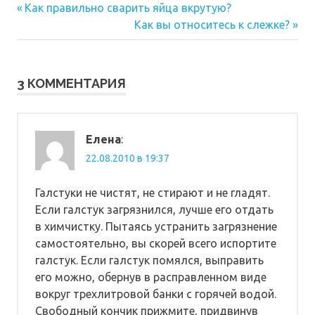
Предыдущая
Навигация
Как правильно сварить яйца вкрутую?
запись:
Следующая
Как вы относитесь к слежке?
по
запись:
записям
3 КОММЕНТАРИЯ
Елена
:
22.08.2010 в 19:37
Галстуки не чистят, не стирают и не гладят.
Если галстук загрязнился, лучше его отдать
в химчистку. Пытаясь устранить загрязнение
самостоятельно, вы скорей всего испортите
галстук. Если галстук помялся, выправить
его можно, обернув в расправленном виде
вокруг трехлитровой банки с горячей водой.
Свободный кончик прижмите, придвинув