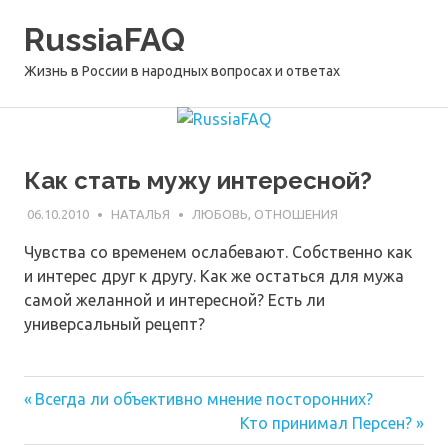
Перейти
RussiaFAQ
к
содержимому
Жизнь в России в народных вопросах и ответах
Как стать мужу интересной?
06.10.2010
НАТАЛЬЯ
ЛЮБОВЬ, ОТНОШЕНИЯ
Чувства со временем ослабевают. Собственно как
и интерес друг к другу. Как же остаться для мужа
самой желанной и интересной? Есть ли
универсальный рецепт?
Предыдущая
Навигация
Всегда ли объективно мнение посторонних?
запись:
Следующая
Кто принимал Персен?
по
запись: