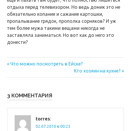
отдыха перед телевизором. Но ведь домик это не
обязательно копание и сажание картошки,
пропалывание грядок, прополка сорняков? И уж
тем более мужа такими вещами никогда не
заставляла заниматься. Но вот как до него это
донести?
Предыдущая
Навигация
Что можно посмотреть в Ейске?
запись:
Следующая
Кто хозяин на кухне?
по
запись:
записям
3 КОММЕНТАРИЯ
torres
:
02.07.2010 в 00:23