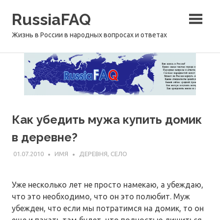
Перейти
RussiaFAQ
к
содержимому
Жизнь в России в народных вопросах и ответах
Как убедить мужа купить домик
в деревне?
01.07.2010
ИМЯ
ДЕРЕВНЯ, СЕЛО
Уже несколько лет не просто намекаю, а убеждаю,
что это необходимо, что он это полюбит. Муж
убежден, что если мы потратимся на домик, то он
еще и пахать там будет, что полностью лишиться