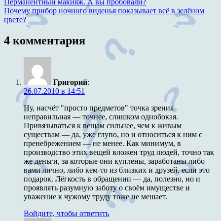
Навигация
Предыдущая
Перманентный макияж. А вы пробовали?
запись:
Следующая
Почему прибор ночного виденья показывает всё в зелёном
по
запись:
цвете?
записям
4 комментария
Григорий
:
26.07.2010 в 14:51
Ну, насчёт "просто предметов" точка зрения
неправильная — точнее, слишком однобокая.
Привязываться к вещам сильнее, чем к живым
существам — да, уже глупо, но и относиться к ним с
пренебрежением — не менее. Как минимум, в
производство этих вещей вложен труд людей, точно так
же деньги, за которые они куплены, заработаны либо
вами лично, либо кем-то из близких и друзей, если это
подарок. Лёгкость в обращении — да, полезно, но и
проявлять разумную заботу о своём имуществе и
уважение к чужому труду тоже не мешает.
Войдите, чтобы ответить