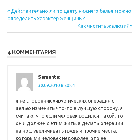
Предыдущая
Навигация
Действительно ли по цвету нижнего белья можно
запись:
определить характер женщины?
по
Следующая
Как чистить жалюзи?
запись:
записям
4 КОММЕНТАРИЯ
Samanta
:
30.09.2010 в 20:01
я не сторонник хирургических операция с
целью изменить что-то в лучшую сторону. я
считаю, что если человек родился такой, то
он и должен с этим жить. а делать операции
на нос, увеличивать грудь и прочие места,
которыми человек недоволен, это не