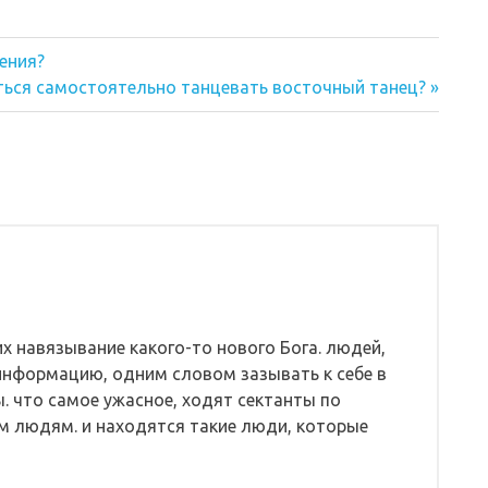
ения?
ая
ться самостоятельно танцевать восточный танец?
их навязывание какого-то нового Бога. людей,
информацию, одним словом зазывать к себе в
ы. что самое ужасное, ходят сектанты по
м людям. и находятся такие люди, которые