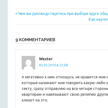
Предыдущая
Навигация
Чем вы руководствуетесь при выборе круга общ
запись:
Следующ
Как научи
по
запись:
записям
9 КОММЕНТАРИЕВ
Wester
:
03.05.2010 в 22:38
я негативно к ним отношусь. не нравится мне 
которые начинают мне говорить какую-либо 
секту, сразу отправляю на все четыре сторон
квартирам и навязывают свою религию други
клюют на это.