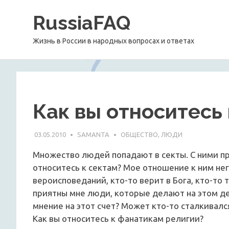
Перейти
RussiaFAQ
к
содержимому
Жизнь в России в народных вопросах и ответах
Как вы относитесь 
03.05.2010
SAMANTA
ОБЩЕСТВО, ЛЮДИ
Множество людей попадают в секты. С ними пр
относитесь к сектам? Мое отношение к ним нег
вероисповеданий, кто-то верит в Бога, кто-то т
приятны мне люди, которые делают на этом д
мнение на этот счет? Может кто-то сталкивалс
Как вы относитесь к фанатикам религии?