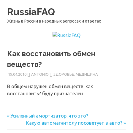
Перейти
RussiaFAQ
к
содержимому
Жизнь в России в народных вопросах и ответах
Как восстановить обмен
веществ?
19.04.2010
ANTONIO
ЗДОРОВЬЕ, МЕДИЦИНА
В общем нарушен обмен веществ. как
восстановить? буду признателен
Предыдущая
Навигация
Усиленный амортизатор. что это?
запись:
Следующая
Какую автомагнитолу посоветует в авто?
по
запись: