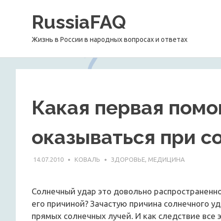
Перейти
RussiaFAQ
к
содержимому
Жизнь в России в народных вопросах и ответах
Какая первая пом
оказываться при с
14.07.2010
КОВАЛЬ
ЗДОРОВЬЕ, МЕДИЦИНА
Солнечный удар это довольно распространенно
его причиной? Зачастую причина солнечного уд
прямых солнечных лучей. И как следствие все 