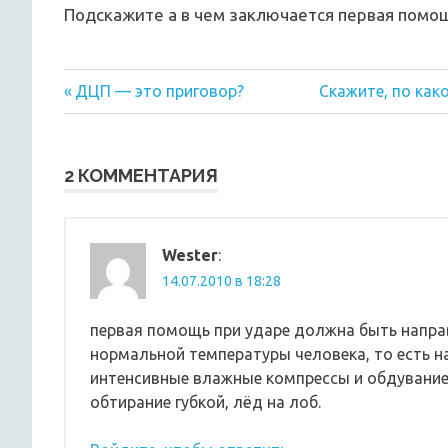
Подскажите а в чем заключается первая помо
Предыдущая
Следующая
Навигация
ДЦП — это приговор?
Скажите, по как
запись:
запись:
по
записям
2 КОММЕНТАРИЯ
Wester
:
14.07.2010 в 18:28
первая помощь при ударе должна быть направ
нормальной температуры человека, то есть н
интенсивные влажные компрессы и обдувание
обтирание губкой, лёд на лоб.