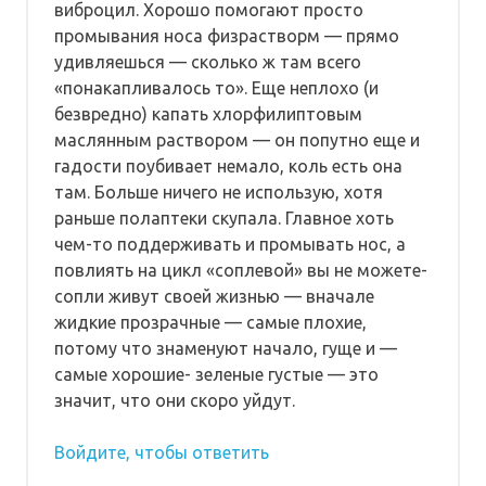
виброцил. Хорошо помогают просто
промывания носа физрастворм — прямо
удивляешься — сколько ж там всего
«понакапливалось то». Еще неплохо (и
безвредно) капать хлорфилиптовым
маслянным раствором — он попутно еще и
гадости поубивает немало, коль есть она
там. Больше ничего не использую, хотя
раньше полаптеки скупала. Главное хоть
чем-то поддерживать и промывать нос, а
повлиять на цикл «соплевой» вы не можете-
сопли живут своей жизнью — вначале
жидкие прозрачные — самые плохие,
потому что знаменуют начало, гуще и —
самые хорошие- зеленые густые — это
значит, что они скоро уйдут.
Войдите, чтобы ответить