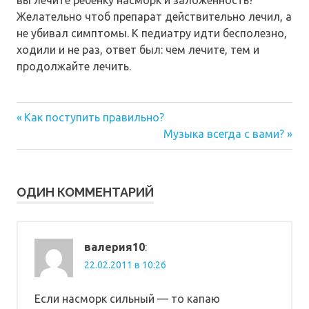
Желательно чтоб препарат действительно лечил, а
не убивал симптомы. К педиатру идти бесполезно,
ходили и не раз, ответ был: чем лечите, тем и
продолжайте лечить.
Предыдущая
Навигация
Как поступить правильно?
запись:
Следующая
Музыка всегда с вами?
по
запись:
записям
ОДИН КОММЕНТАРИЙ
валерия10
:
22.02.2011 в 10:26
Если насморк сильный — то капаю