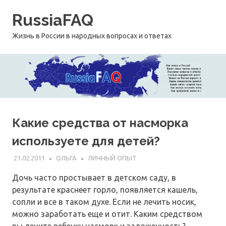
Перейти
RussiaFAQ
к
содержимому
Жизнь в России в народных вопросах и ответах
Какие средства от насморка
используете для детей?
21.02.2011
ОЛЬГА
ЛИЧНЫЙ ОПЫТ
Дочь часто простывает в детском саду, в
результате краснеет горло, появляется кашель,
сопли и все в таком духе. Если не лечить носик,
можно заработать еще и отит. Каким средством
вы лечите ребенку насморк и заложенность?