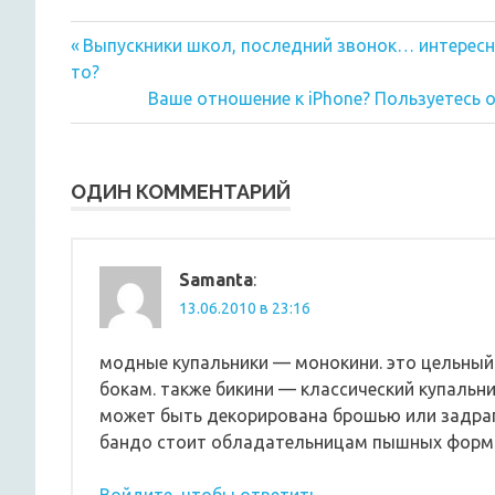
Предыдущая
Навигация
Выпускники школ, последний звонок… интересно
запись:
то?
по
Следующая
Ваше отношение к iPhone? Пользуетесь
запись:
записям
ОДИН КОММЕНТАРИЙ
Samanta
:
13.06.2010 в 23:16
модные купальники — монокини. это цельный
бокам. также бикини — классический купальни
может быть декорирована брошью или задрап
бандо стоит обладательницам пышных форм