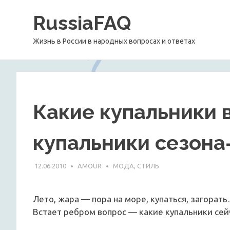
Перейти
RussiaFAQ
к
содержимому
Жизнь в России в народных вопросах и ответах
Какие купальники 
купальники сезона-
12.06.2010
AMOUR
МОДА, СТИЛЬ
Лето, жара — пора на море, купаться, загорат
Встает ребром вопрос — какие купальники сей