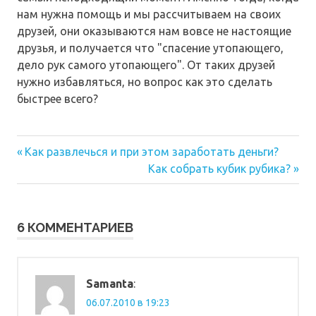
нам нужна помощь и мы рассчитываем на своих
друзей, они оказываются нам вовсе не настоящие
друзья, и получается что "спасение утопающего,
дело рук самого утопающего". От таких друзей
нужно избавляться, но вопрос как это сделать
быстрее всего?
Предыдущая
Навигация
Как развлечься и при этом заработать деньги?
запись:
Следующая
Как собрать кубик рубика?
по
запись:
записям
6 КОММЕНТАРИЕВ
Samanta
:
06.07.2010 в 19:23