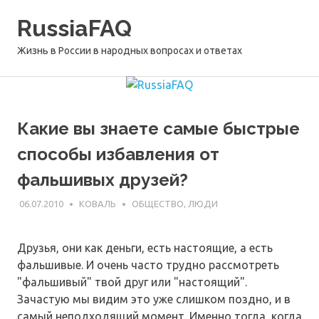
Перейти
RussiaFAQ
к
содержимому
Жизнь в России в народных вопросах и ответах
Какие вы знаете самые быстрые
способы избавления от
фальшивых друзей?
06.07.2010
КОВАЛЬ
ОБЩЕСТВО, ЛЮДИ
Друзья, они как деньги, есть настоящие, а есть
фальшивые. И очень часто трудно рассмотреть
"фальшивый" твой друг или "настоящий".
Зачастую мы видим это уже слишком поздно, и в
самый неподходящий момент. Именно тогда, когда