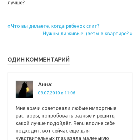
лучше?
Предыдущая
Навигация
Что вы делаете, когда ребенок спит?
запись:
Следующая
Нужны ли живые цветы в квартире?
по
запись:
записям
ОДИН КОММЕНТАРИЙ
Анна
:
09.07.2010 в 11:06
Мне врачи советовали любые импортные
растворы, попробовать разные и решить,
какой лучше подойдёт. Renu вполне себе
подходит, вот сейчас ещё для
чувствительных глаз взяла маленькую