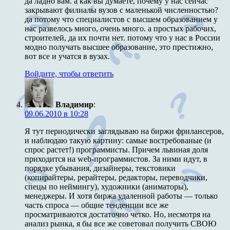
да ладно вам. а как вы думаете, почему у нас сейчас
закрывают филиалы вузов с маленькой численностью?
да потому что специалистов с высшем образованием у
нас развелось много, очень много. а простых рабочих,
строителей, да их почти нет. потому что у нас в России
модно получать высшее образование, это престижно,
вот все и учатся в вузах.
Войдите, чтобы ответить
Владимир
:
09.06.2010 в 10:28
Я тут периодически заглядываю на биржи фрилансеров,
и наблюдаю такую картину: самые востребованые (и
спрос растет!) программисты. Причем львиная доля
приходится на web-программистов. За ними идут, в
порядке убывания, дизайнеры, текстовики
(копирайтеры, рерайтеры, редакторы, переводчики,
спецы по неймингу), художники (аниматоры),
менеджеры. И хотя биржа удаленной работы — только
часть спроса — общие тенденции все же
просматриваются достаточно четко. Но, несмотря на
анализ рынка, я бы все же советовал получить СВОЮ