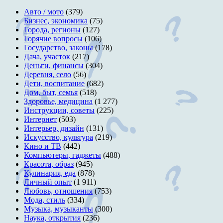
Авто / мото
(379)
Бизнес, экономика
(75)
Города, регионы
(127)
Горячие вопросы
(106)
Государство, законы
(178)
Дача, участок
(217)
Деньги, финансы
(304)
Деревня, село
(56)
Дети, воспитание
(682)
Дом, быт, семья
(518)
Здоровье, медицина
(1 277)
Инструкции, советы
(225)
Интернет
(503)
Интерьер, дизайн
(131)
Искусство, культура
(219)
Кино и ТВ
(442)
Компьютеры, гаджеты
(488)
Красота, образ
(945)
Кулинария, еда
(878)
Личный опыт
(1 911)
Любовь, отношения
(753)
Мода, стиль
(334)
Музыка, музыканты
(300)
Наука, открытия
(236)