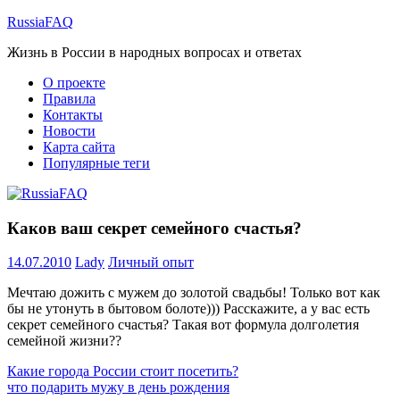
Перейти
RussiaFAQ
к
Жизнь в России в народных вопросах и ответах
содержимому
О проекте
Правила
Контакты
Новости
Карта сайта
Популярные теги
Каков ваш секрет семейного счастья?
14.07.2010
Lady
Личный опыт
Мечтаю дожить с мужем до золотой свадьбы! Только вот как
бы не утонуть в бытовом болоте))) Расскажите, а у вас есть
секрет семейного счастья? Такая вот формула долголетия
семейной жизни??
Навигация
Предыдущая
Какие города России стоит посетить?
запись:
Следующая
что подарить мужу в день рождения
по