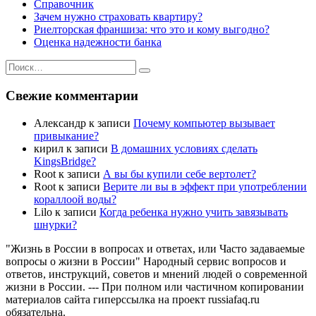
Справочник
Зачем нужно страховать квартиру?
Риелторская франшиза: что это и кому выгодно?
Оценка надежности банка
Искать:
Поиск
Свежие комментарии
Александр
к записи
Почему компьютер вызывает
привыкание?
кирил
к записи
В домашних условиях сделать
KingsBridge?
Root
к записи
А вы бы купили себе вертолет?
Root
к записи
Верите ли вы в эффект при употреблении
кораллоой воды?
Lilo
к записи
Когда ребенка нужно учить завязывать
шнурки?
"Жизнь в России в вопросах и ответах, или Часто задаваемые
вопросы о жизни в России" Народный сервис вопросов и
ответов, инструкций, советов и мнений людей о современной
жизни в России. --- При полном или частичном копировании
материалов сайта гиперссылка на проект russiafaq.ru
обязательна.