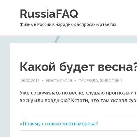
Перейти
RussiaFAQ
к
содержимому
Жизнь в России в народных вопросах и ответах
Какой будет весна
08.02.2012
НОСТАЛЬГИЯ
ПРИРОДА, ЖИВОТНЫЕ
Уже соскучилась по весне, слушаю прогнозы и
весну или позднюю? Кстати, что там сказал сур
Предыдущая
Навигация
Почему столько жертв мороза?
запись:
по