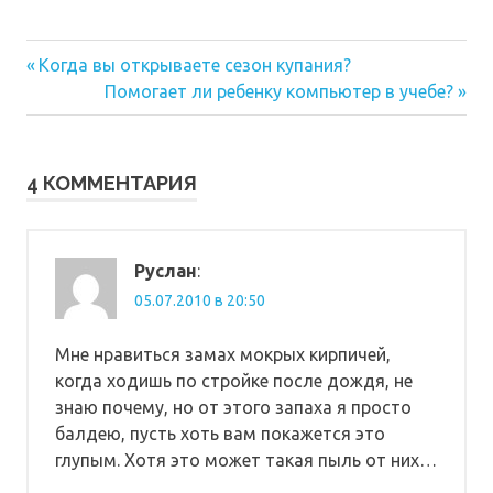
Предыдущая
Навигация
Когда вы открываете сезон купания?
запись:
Следующая
Помогает ли ребенку компьютер в учебе?
по
запись:
записям
4 КОММЕНТАРИЯ
Руслан
:
05.07.2010 в 20:50
Мне нравиться замах мокрых кирпичей,
когда ходишь по стройке после дождя, не
знаю почему, но от этого запаха я просто
балдею, пусть хоть вам покажется это
глупым. Хотя это может такая пыль от них…