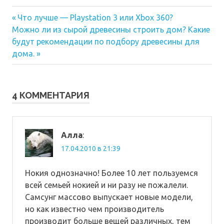
Предыдущая
Навигация
Что лучше — Playstation 3 или Xbox 360?
Следующая
запись:
Можно ли из сырой древесины строить дом? Какие
по
запись:
будут рекомендации по подбору древесины для
записям
дома.
4 КОММЕНТАРИЯ
Алла
:
17.04.2010 в 21:39
Нокия однозначно! Более 10 лет пользуемся
всей семьей нокией и ни разу не пожалели.
Самсунг массово выпускает новые модели,
но как известно чем производитель
производит больше вещей различных, тем