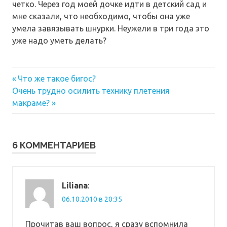
четко. Через год моей дочке идти в детский сад и
мне сказали, что необходимо, чтобы она уже
умела завязывать шнурки. Неужели в три года это
уже надо уметь делать?
Предыдущая
Навигация
Что же такое бигос?
Следующая
запись:
Очень трудно осилить технику плетения
по
запись:
макраме?
записям
6 КОММЕНТАРИЕВ
Liliana
:
06.10.2010 в 20:35
Прочитав ваш вопрос, я сразу вспомнила