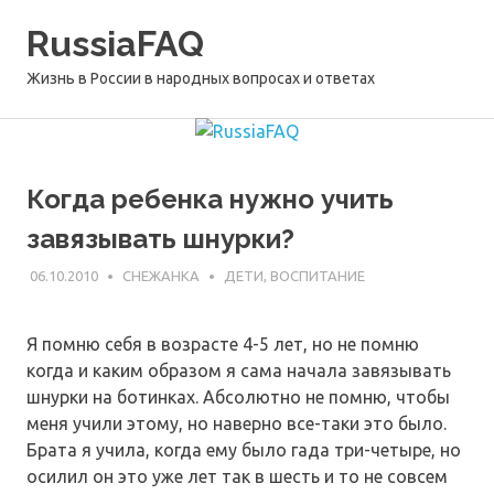
Перейти
RussiaFAQ
к
содержимому
Жизнь в России в народных вопросах и ответах
Когда ребенка нужно учить
завязывать шнурки?
06.10.2010
СНЕЖАНКА
ДЕТИ, ВОСПИТАНИЕ
Я помню себя в возрасте 4-5 лет, но не помню
когда и каким образом я сама начала завязывать
шнурки на ботинках. Абсолютно не помню, чтобы
меня учили этому, но наверно все-таки это было.
Брата я учила, когда ему было гада три-четыре, но
осилил он это уже лет так в шесть и то не совсем