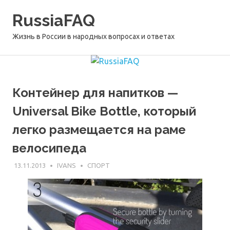
Перейти
RussiaFAQ
к
содержимому
Жизнь в России в народных вопросах и ответах
Контейнер для напитков —
Universal Bike Bottle, который
легко размещается на раме
велосипеда
13.11.2013
IVANS
СПОРТ