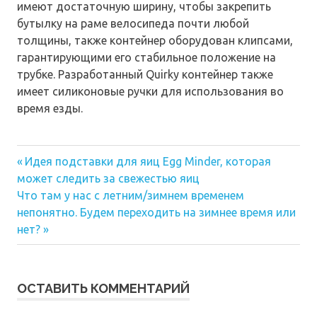
имеют достаточную ширину, чтобы закрепить
бутылку на раме велосипеда почти любой
толщины, также контейнер оборудован клипсами,
гарантирующими его стабильное положение на
трубке. Разработанный Quirky контейнер также
имеет силиконовые ручки для использования во
время езды.
Предыдущая
Навигация
Идея подставки для яиц Egg Minder, которая
запись:
может следить за свежестью яиц
по
Следующая
Что там у нас с летним/зимнем временем
запись:
записям
непонятно. Будем переходить на зимнее время или
нет?
ОСТАВИТЬ КОММЕНТАРИЙ