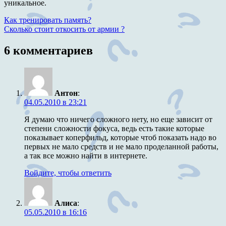
уникальное.
Навигация
Предыдущая
Как тренировать память?
запись:
Следующая
Сколько стоит откосить от армии ?
по
запись:
записям
6 комментариев
Антон
:
04.05.2010 в 23:21
Я думаю что ничего сложного нету, но еще зависит от
степени сложности фокуса, ведь есть такие которые
показывает коперфильд, которые чтоб показать надо во
первых не мало средств и не мало проделанной работы,
а так все можно найти в интернете.
Войдите, чтобы ответить
Алиса
:
05.05.2010 в 16:16