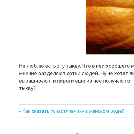
Не люблю есть эту тыкву. Что в ней хорошего
мнение разделяют сотни людей. Ну не хотят лю
выращивают, и пироги еще из нее получаются 
тыкву?
Предыдущая
Навигация
Как сказать «счастливчик» в женском роде?
запись:
по
записям