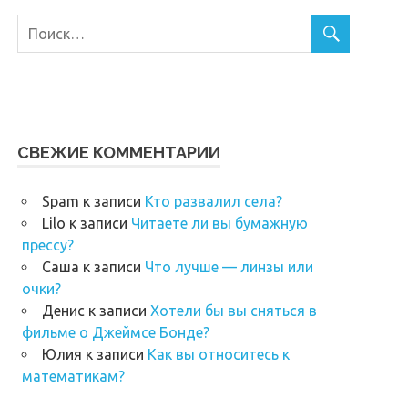
СВЕЖИЕ КОММЕНТАРИИ
Spam
к записи
Кто развалил села?
Lilo
к записи
Читаете ли вы бумажную
прессу?
Саша
к записи
Что лучше — линзы или
очки?
Денис
к записи
Хотели бы вы сняться в
фильме о Джеймсе Бонде?
Юлия
к записи
Как вы относитесь к
математикам?