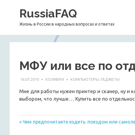
Перейти
RussiaFAQ
к
содержимому
Жизнь в России в народных вопросах и ответах
МФУ или все по от
16.07.2010
КОЛИБРИ
КОМПЬЮТЕРЫ, ГАДЖЕТЫ
Мне для работы нужен принтер и сканер, ну и к
выбором, что лучше… Купить все по отдельнос
Предыдущая
Навигация
Чем предпочитаете ездить: поездом или самол
запись:
по