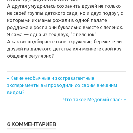
А другая умудрилась сохранить друзей не только
из своей группы детского сада, но и двух подруг, с
которыми их мамы рожали в одной палате
роддома и росли они буквально вместе с пеленок.
Я сама — одна из тех двух, "с пеленок".
А как вы подбираете свое окружение, бережете ли
друзей из далекого детства или меняете свой круг
общения регулярно?
Предыдущая
Навигация
Какие необычные и экстравагантные
запись:
эксперименты вы проводили со своим внешним
по
видом?
Следующая
записям
Что такое Медовый спас?
запись:
6 КОММЕНТАРИЕВ