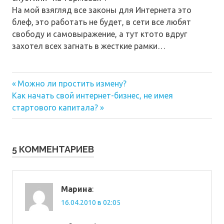
На мой взягляд все законы для Интернета это
блеф, это работать не будет, в сети все любят
свободу и самовыражение, а тут ктото вдруг
захотел всех загнать в жесткие рамки…
Предыдущая
Навигация
Можно ли простить измену?
Следующая
запись:
Как начать свой интернет-бизнес, не имея
по
запись:
стартового капитала?
записям
5 КОММЕНТАРИЕВ
Марина
:
16.04.2010 в 02:05