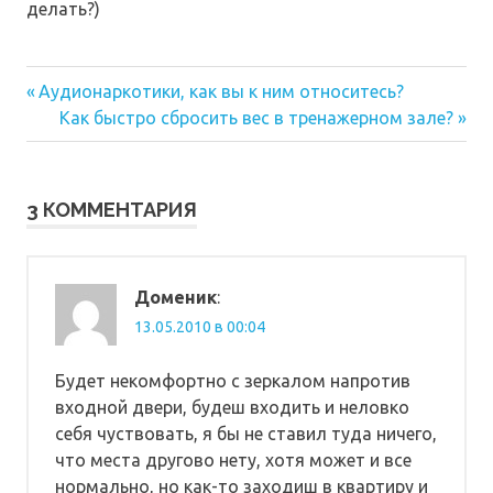
делать?)
Предыдущая
Навигация
Аудионаркотики, как вы к ним относитесь?
запись:
Следующая
Как быстро сбросить вес в тренажерном зале?
по
запись:
записям
3 КОММЕНТАРИЯ
Доменик
:
13.05.2010 в 00:04
Будет некомфортно с зеркалом напротив
входной двери, будеш входить и неловко
себя чуствовать, я бы не ставил туда ничего,
что места другово нету, хотя может и все
нормально, но как-то заходиш в квартиру и