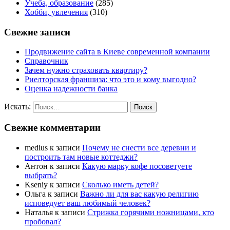
Учеба, образование
(285)
Хобби, увлечения
(310)
Свежие записи
Продвижение сайта в Киеве современной компании
Справочник
Зачем нужно страховать квартиру?
Риелторская франшиза: что это и кому выгодно?
Оценка надежности банка
Искать:
Поиск
Свежие комментарии
medius
к записи
Почему не снести все деревни и
построить там новые коттеджи?
Антон
к записи
Какую марку кофе посоветуете
выбрать?
Kseniy
к записи
Сколько иметь детей?
Ольга
к записи
Важно ли для вас какую религию
исповедует ваш любимый человек?
Наталья
к записи
Стрижка горячими ножницами, кто
пробовал?