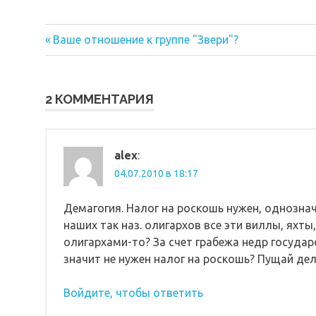
Предыдущая
Навигация
Ваше отношение к группе "Звери"?
запись:
по
записям
2 КОММЕНТАРИЯ
alex
:
04.07.2010 в 18:17
Демагогия. Налог на роскошь нужен, однозначн
наших так наз. олигархов все эти виллы, яхты
олигархами-то? За счет грабежа недр государст
значит не нужен налог на роскошь? Пущай дел
Войдите, чтобы ответить