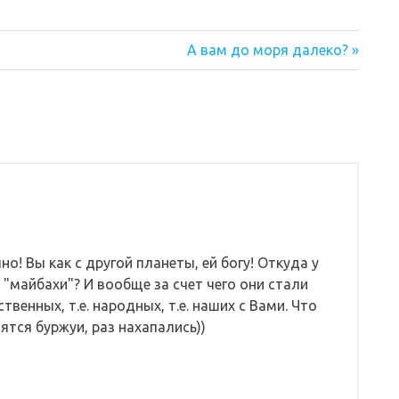
Следующая
А вам до моря далеко?
запись:
о! Вы как с другой планеты, ей богу! Откуда у
, "майбахи"? И вообще за счет чего они стали
венных, т.е. народных, т.е. наших с Вами. Что
ятся буржуи, раз нахапались))