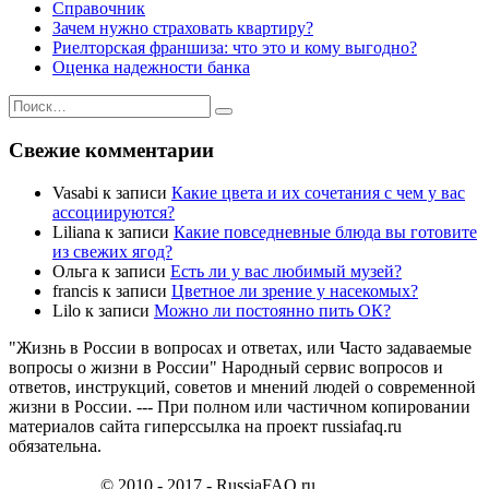
Справочник
Зачем нужно страховать квартиру?
Риелторская франшиза: что это и кому выгодно?
Оценка надежности банка
Искать:
Поиск
Свежие комментарии
Vasabi
к записи
Какие цвета и их сочетания с чем у вас
ассоциируются?
Liliana
к записи
Какие повседневные блюда вы готовите
из свежих ягод?
Ольга
к записи
Есть ли у вас любимый музей?
francis
к записи
Цветное ли зрение у насекомых?
Lilo
к записи
Можно ли постоянно пить ОК?
"Жизнь в России в вопросах и ответах, или Часто задаваемые
вопросы о жизни в России" Народный сервис вопросов и
ответов, инструкций, советов и мнений людей о современной
жизни в России. --- При полном или частичном копировании
материалов сайта гиперссылка на проект russiafaq.ru
обязательна.
© 2010 - 2017 - RussiaFAQ.ru