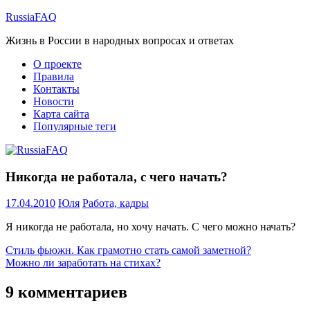
Перейти
RussiaFAQ
к
Жизнь в России в народных вопросах и ответах
содержимому
О проекте
Правила
Контакты
Новости
Карта сайта
Популярные теги
Никогда не работала, с чего начать?
17.04.2010
Юля
Работа, кадры
Я никогда не работала, но хочу начать. С чего можно начать?
Навигация
Предыдущая
Стиль фьюжн. Как грамотно стать самой заметной?
запись:
Следующая
Можно ли заработать на стихах?
по
запись:
записям
9 комментариев