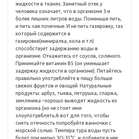
жидкости в тканях. Заметный отек у
человека означает, что в организме 3 и
более лишних литров воды. Поменьше пить,
и пить чаи почечные. И не пить газировку, газ
который содержится в
газировке(миниралка, кола и т.п)
способствует задержанию воды в
организме. Откажитесь от соусов, соленого.
Принимайте витамин В5 (он уменьшает
задержку жидкости в организме). Питайтесь
правильно употребляйте в пищу больше
свежих фруктов и овощей. Натуральные
продукты: арбуз, тыква, петрушка, спаржа,
земляника –хорошо выводят жидкость из
организма (но не стоит ими
злоупотреблять.А вот для того, чтобы
снять отечность попробуйте ванночки с
морской солью. Темпера тура воды пусть
будет при мерно 3О-35°С, и добавите в нее