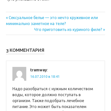
Предыдущая
Навигация
Сексуальное белье — это нечто кружевное или
запись:
минимально заметное на теле?
по
Следующая
Что приготовить из куриного филе?
запись:
записям
3 КОММЕНТАРИЯ
tramway
:
16.07.2010 в 18:41
Надо разобраться с нужным количеством
воды, которое должно поступать в
организм. Также подобрать лечебное
питание. Это может быть показателем