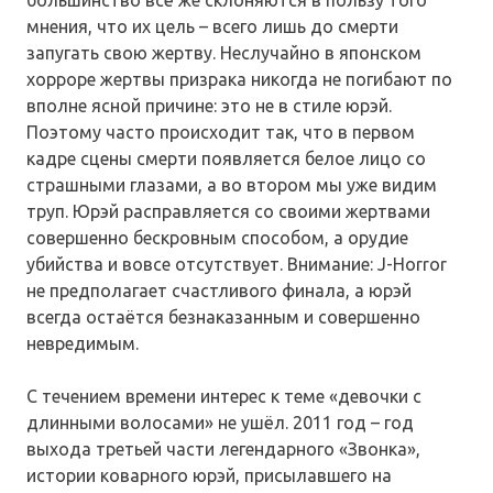
большинство всё же склоняются в пользу того
мнения, что их цель – всего лишь до смерти
запугать свою жертву. Неслучайно в японском
хорроре жертвы призрака никогда не погибают по
вполне ясной причине: это не в стиле юрэй.
Поэтому часто происходит так, что в первом
кадре сцены смерти появляется белое лицо со
страшными глазами, а во втором мы уже видим
труп. Юрэй расправляется со своими жертвами
совершенно бескровным способом, а орудие
убийства и вовсе отсутствует. Внимание: J-Horror
не предполагает счастливого финала, а юрэй
всегда остаётся безнаказанным и совершенно
невредимым.
С течением времени интерес к теме «девочки с
длинными волосами» не ушёл. 2011 год – год
выхода третьей части легендарного «Звонка»,
истории коварного юрэй, присылавшего на