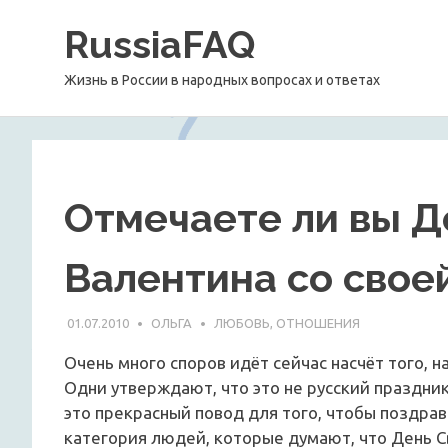
Перейти
RussiaFAQ
к
содержимому
Жизнь в России в народных вопросах и ответах
Отмечаете ли вы Д
Валентина со свое
01.07.2010
ОЛЬГА
ЛЮБОВЬ, ОТНОШЕНИЯ
Очень много споров идёт сейчас насчёт того, н
Одни утверждают, что это не русский праздник
это прекрасный повод для того, чтобы поздрав
категория людей, которые думают, что День С