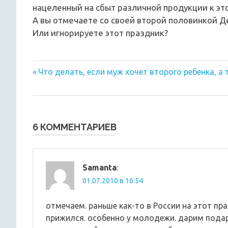
нацеленный на сбыт различной продукции к эт
А вы отмечаете со своей второй половинкой Д
Или игнорируете этот праздник?
Предыдущая
Навигация
Что делать, если муж хочет второго ребенка, а 
запись:
по
записям
6 КОММЕНТАРИЕВ
Samanta
:
01.07.2010 в 16:54
отмечаем. раньше как-то в России на этот пр
прижился. особенно у молодежи. дарим подар