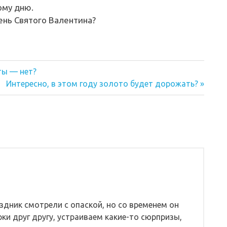
ому дню.
ень Святого Валентина?
ты — нет?
Следующая
Интересно, в этом году золото будет дорожать?
запись:
аздник смотрели с опаской, но со временем он
ки друг другу, устраиваем какие-то сюрпризы,