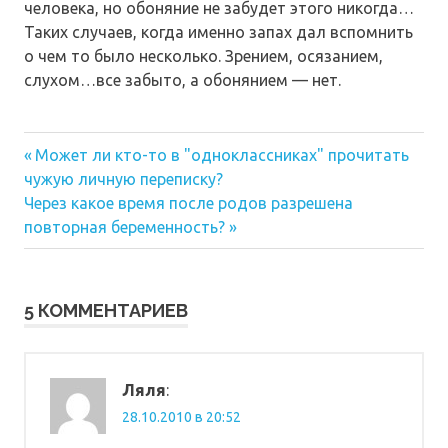
человека, но обоняние не забудет этого никогда…
Таких случаев, когда именно запах дал вспомнить
о чем то было несколько. Зрением, осязанием,
слухом…все забыто, а обонянием — нет.
Предыдущая
Навигация
Может ли кто-то в "одноклассниках" прочитать
запись:
чужую личную переписку?
по
Следующая
Через какое время после родов разрешена
запись:
записям
повторная беременность?
5 КОММЕНТАРИЕВ
Ляля
:
28.10.2010 в 20:52