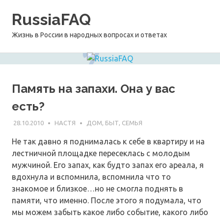
Перейти
RussiaFAQ
к
содержимому
Жизнь в России в народных вопросах и ответах
Память на запахи. Она у вас
есть?
28.10.2010
НАСТЯ
ДОМ, БЫТ, СЕМЬЯ
Не так давно я поднималась к себе в квартиру и на
лестничной площадке пересеклась с молодым
мужчиной. Его запах, как будто запах его ареала, я
вдохнула и вспомнила, вспомнила что то
знакомое и близкое…но не смогла поднять в
памяти, что именно. После этого я подумала, что
мы можем забыть какое либо событие, какого либо