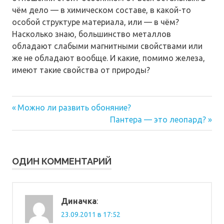
чём дело — в химическом составе, в какой-то
особой структуре материала, или — в чём?
Насколько знаю, большинство металлов
обладают слабыми магнитными свойствами или
же не обладают вообще. И какие, помимо железа,
имеют такие свойства от природы?
Предыдущая
Навигация
Можно ли развить обоняние?
запись:
Следующая
Пантера — это леопард?
по
запись:
записям
ОДИН КОММЕНТАРИЙ
Диначка
:
23.09.2011 в 17:52