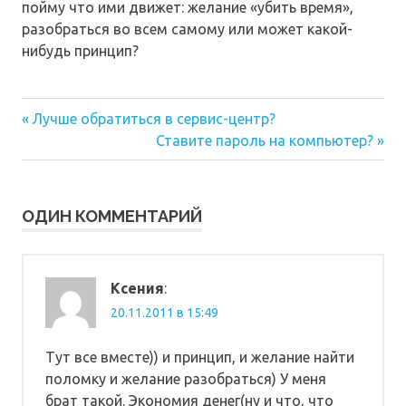
пойму что ими движет: желание «убить время»,
разобраться во всем самому или может какой-
нибудь принцип?
Предыдущая
Навигация
Лучше обратиться в сервис-центр?
запись:
Следующая
Ставите пароль на компьютер?
по
запись:
записям
ОДИН КОММЕНТАРИЙ
Ксения
:
20.11.2011 в 15:49
Тут все вместе)) и принцип, и желание найти
поломку и желание разобраться) У меня
брат такой. Экономия денег(ну и что, что