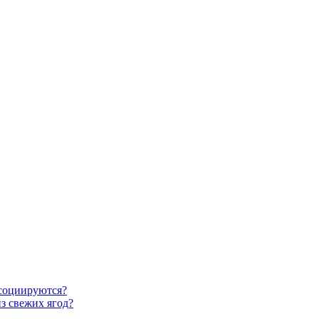
ссоциируются?
з свежих ягод?