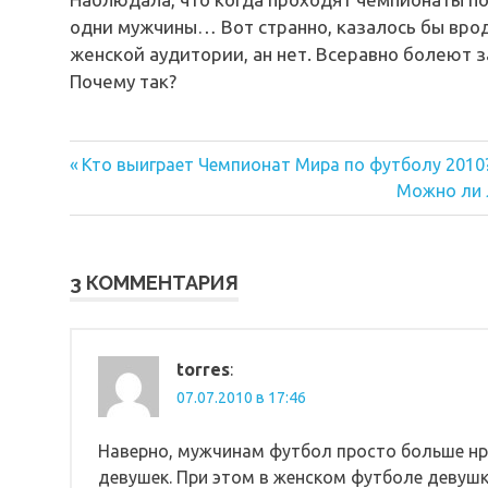
одни мужчины… Вот странно, казалось бы вро
женской аудитории, ан нет. Всеравно болеют з
Почему так?
Предыдущая
Навигация
Кто выиграет Чемпионат Мира по футболу 2010
запись:
Следующа
Можно ли 
по
запись:
записям
3 КОММЕНТАРИЯ
torres
:
07.07.2010 в 17:46
Наверно, мужчинам футбол просто больше нра
девушек. При этом в женском футболе девушк