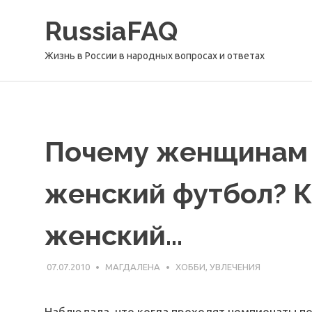
Перейти
RussiaFAQ
к
содержимому
Жизнь в России в народных вопросах и ответах
Почему женщинам 
женский футбол? К
женский…
07.07.2010
МАГДАЛЕНА
ХОББИ, УВЛЕЧЕНИЯ
Наблюдала, что когда проходят чемпионаты п