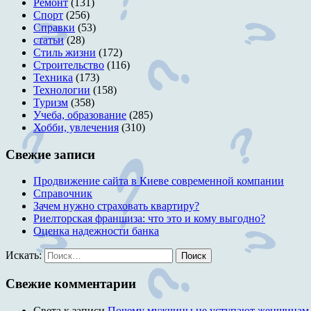
Ремонт
(131)
Спорт
(256)
Справки
(53)
статьи
(28)
Стиль жизни
(172)
Строительство
(116)
Техника
(173)
Технологии
(158)
Туризм
(358)
Учеба, образование
(285)
Хобби, увлечения
(310)
Свежие записи
Продвижение сайта в Киеве современной компании
Справочник
Зачем нужно страховать квартиру?
Риелторская франшиза: что это и кому выгодно?
Оценка надежности банка
Искать:
Поиск
Свежие комментарии
Света
к записи
Почему мужчины не уступают женщинам м