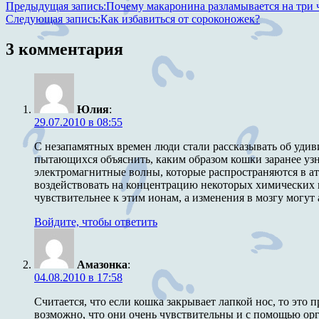
Предыдущая запись:
Почему макаронина разламывается на три 
Следующая запись:
Как избавиться от сороконожек?
3 комментария
Юлия
:
29.07.2010 в 08:55
С незапамятных времен люди стали рассказывать об уди
пытающихся объяснить, каким образом кошки заранее узн
электромагнитные волны, которые распространяются в ат
воздействовать на концентрацию некоторых химических ве
чувствительнее к этим ионам, а изменения в мозгу могут
Войдите, чтобы ответить
Амазонка
:
04.08.2010 в 17:58
Считается, что если кошка закрывает лапкой нос, то это
возможно, что они очень чувствительны и с помощью орг