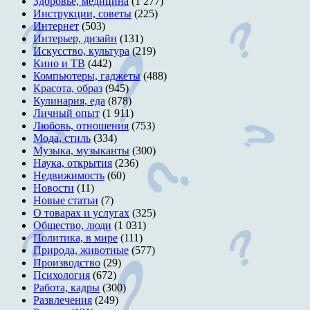
Здоровье, медицина
(1 277)
Инструкции, советы
(225)
Интернет
(503)
Интерьер, дизайн
(131)
Искусство, культура
(219)
Кино и ТВ
(442)
Компьютеры, гаджеты
(488)
Красота, образ
(945)
Кулинария, еда
(878)
Личный опыт
(1 911)
Любовь, отношения
(753)
Мода, стиль
(334)
Музыка, музыканты
(300)
Наука, открытия
(236)
Недвижимость
(60)
Новости
(11)
Новые статьи
(7)
О товарах и услугах
(325)
Общество, люди
(1 031)
Политика, в мире
(111)
Природа, животные
(577)
Производство
(29)
Психология
(672)
Работа, кадры
(300)
Развлечения
(249)