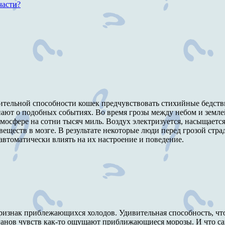
части?
вительной способности кошек предчувствовать стихийные бедств
ают о подобных событиях. Во время грозы между небом и земле
мосфере на сотни тысяч миль. Воздух электризуется, насыщаетс
ществ в мозге. В результате некоторые люди перед грозой страд
 автоматически влиять на их настроение и поведение.
 признак приблежающихся холодов. Удивительная способность, что
анов чувств как-то ощущают приближающиеся морозы. И что само