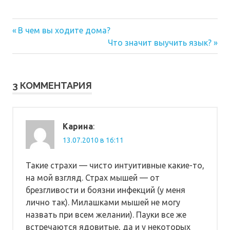
Предыдущая
Навигация
В чем вы ходите дома?
запись:
Следующая
Что значит выучить язык?
по
запись:
записям
3 КОММЕНТАРИЯ
Карина
:
13.07.2010 в 16:11
Такие страхи — чисто интуитивные какие-то,
на мой взгляд. Страх мышей — от
брезгливости и боязни инфекций (у меня
лично так). Милашками мышей не могу
назвать при всем желании). Пауки все же
встречаются ядовитые, да и у некоторых