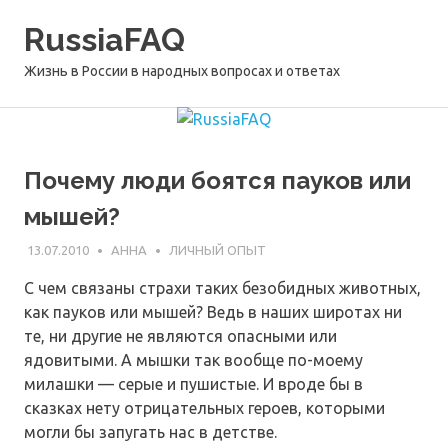
Перейти
RussiaFAQ
к
содержимому
Жизнь в России в народных вопросах и ответах
Почему люди боятся пауков или
мышей?
13.07.2010
АННА
ЛИЧНЫЙ ОПЫТ
С чем связаны страхи таких безобидных животных,
как пауков или мышей? Ведь в наших широтах ни
те, ни другие не являются опасными или
ядовитыми. А мышки так вообще по-моему
милашки — серые и пушистые. И вроде бы в
сказках нету отрицательных героев, которыми
могли бы запугать нас в детстве.