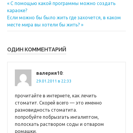
Предыдущая
Навигация
С помощью какой программы можно создать
запись:
караоке?
по
Следующая
Если можно бы было жить где захочется, в каком
запись:
записям
месте мира вы хотели бы жить?
ОДИН КОММЕНТАРИЙ
валерия10
:
29.01.2011 в 22:33
прочитайте в интернете, как лечить
стоматит. Скорей всего — это именно
разновидность стоматита.
попробуйте побрызгать ингалиптом,
полоскать раствором соды и отваром
ромашки.