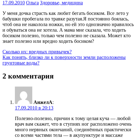
17.09.2010
Ольга
Здоровье, медицина
У меня дочка страсть как любит бегать босиком. Все лето у
бабушки пробегала по травке разутая.Я постоянно боялась,
чтоб она не наколола ножки, но ей это однозначно нравилось
и обуваться она не хотела. А мама мне сказала, что ходить
босиком полезно, только чем полезно не сказала. Может кто
знает полезно или вредно ходить босиком?
Навигация
Предыдущая
Сколько их: вредных привычек?
запись:
Следующая
Как понять, близко ли к поверхности земли расположены
по
запись:
грунтовые воды?
записям
2 комментария
АнжелА
:
17.09.2010 в 20:13
Полезно-полезно, причин к тому целая куча — любой
врач вам скажет, что в ступнях ног расположено очень
много нервных окончаний, соединённых практически
со всеми частями тела — в акупунктуре и массаже