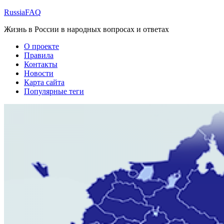
Перейти
RussiaFAQ
к
Жизнь в России в народных вопросах и ответах
содержимому
О проекте
Правила
Контакты
Новости
Карта сайта
Популярные теги