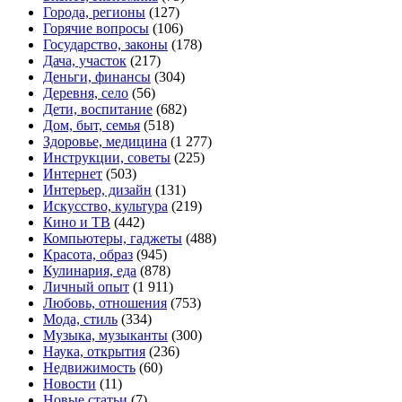
Города, регионы
(127)
Горячие вопросы
(106)
Государство, законы
(178)
Дача, участок
(217)
Деньги, финансы
(304)
Деревня, село
(56)
Дети, воспитание
(682)
Дом, быт, семья
(518)
Здоровье, медицина
(1 277)
Инструкции, советы
(225)
Интернет
(503)
Интерьер, дизайн
(131)
Искусство, культура
(219)
Кино и ТВ
(442)
Компьютеры, гаджеты
(488)
Красота, образ
(945)
Кулинария, еда
(878)
Личный опыт
(1 911)
Любовь, отношения
(753)
Мода, стиль
(334)
Музыка, музыканты
(300)
Наука, открытия
(236)
Недвижимость
(60)
Новости
(11)
Новые статьи
(7)