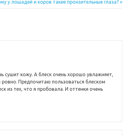
дующая
му у лошадей и коров такие пронзительные глаза?
сь:
нь сушит кожу. А блеск очень хорошо увлажняет,
я ровно. Предпочитаю пользоваться блеском
ск из тех, что я пробовала. И оттенки очень