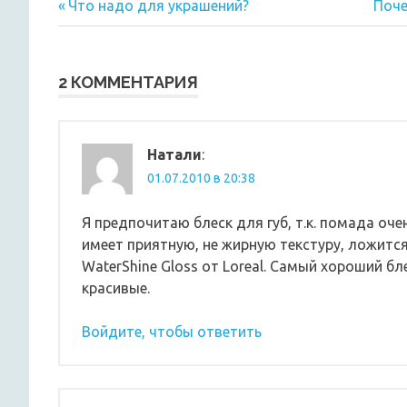
Предыдущая
Сле
Навигация
Что надо для украшений?
Поче
запись:
запи
по
записям
2 КОММЕНТАРИЯ
Натали
:
01.07.2010 в 20:38
Я предпочитаю блеск для губ, т.к. помада оче
имеет приятную, не жирную текстуру, ложитс
WaterShine Gloss от Loreal. Самый хороший бле
красивые.
Войдите, чтобы ответить