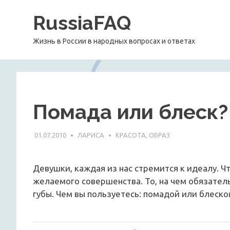
Перейти
RussiaFAQ
к
содержимому
Жизнь в России в народных вопросах и ответах
Помада или блеск?
01.07.2010
ЛАРИСА
КРАСОТА, ОБРАЗ
Девушки, каждая из нас стремится к идеалу. Ч
желаемого совершенства. То, на чем обязате
губы. Чем вы пользуетесь: помадой или блеск