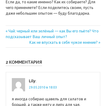
Если да, то какие именно? Как их собираете? Для
чего применяете? Если поделитесь своим, пусть
даже небольшим опытом — буду благодарна.
Предыдущая
Навигация
Чай: черный или зелёный — как Вы его пьёте? Что
запись:
подсказывает Ваш личный опыт?
по
Следующая
Как не впускать в себя чужое мнение?
запись:
записям
2 КОММЕНТАРИЯ
Lily
:
29.05.2010 в 18:03
я иногда собираю щавель для салатов и
борщей, а также мяту и липу для чая.