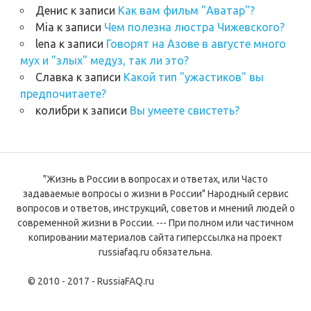
Денис
к записи
Как вам фильм "Аватар"?
Mia
к записи
Чем полезна люстра Чижевского?
lena
к записи
Говорят на Азове в августе много
мух и "злых" медуз, так ли это?
Славка
к записи
Какой тип "ужастиков" вы
предпочитаете?
колибри
к записи
Вы умеете свистеть?
"Жизнь в России в вопросах и ответах, или Часто
задаваемые вопросы о жизни в России" Народный сервис
вопросов и ответов, инструкций, советов и мнений людей о
современной жизни в России. --- При полном или частичном
копировании материалов сайта гиперссылка на проект
russiafaq.ru обязательна.
© 2010 - 2017 - RussiaFAQ.ru