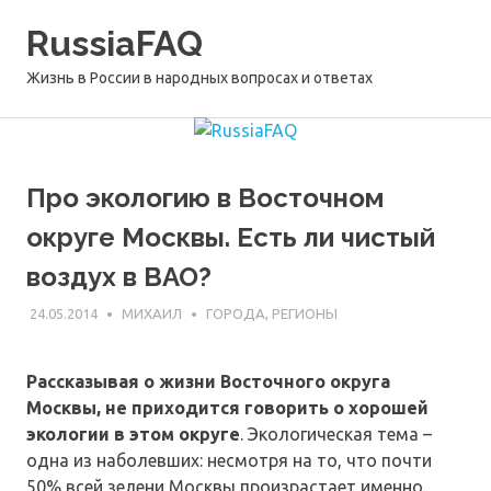
Перейти
RussiaFAQ
к
содержимому
Жизнь в России в народных вопросах и ответах
Про экологию в Восточном
округе Москвы. Есть ли чистый
воздух в ВАО?
24.05.2014
МИХАИЛ
ГОРОДА, РЕГИОНЫ
Рассказывая о жизни Восточного округа
Москвы, не приходится говорить о хорошей
экологии в этом округе
. Экологическая тема –
одна из наболевших: несмотря на то, что почти
50% всей зелени Москвы произрастает именно