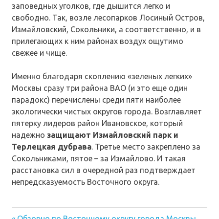
заповедных уголков, где дышится легко и
свободно. Так, возле лесопарков Лосиный Остров,
Измайловский, Сокольники, а соответственно, и в
прилегающих к ним районах воздух ощутимо
свежее и чище.
Именно благодаря скоплению «зеленых легких»
Москвы сразу три района ВАО (и это еще один
парадокс) перечислены среди пяти наиболее
экологически чистых округов города. Возглавляет
пятерку лидеров район Ивановское, который
надежно
защищают Измайловский парк и
Терлецкая дубрава
. Третье место закреплено за
Сокольниками, пятое – за Измайлово. И такая
расстановка сил в очередной раз подтверждает
непредсказуемость Восточного округа.
Предыдущая
Обзорно по Восточному округу города Москвы.