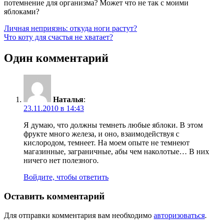
потемнение для организма? Может что не так с моими
яблоками?
Навигация
Предыдущая
Личная неприязнь: откуда ноги растут?
запись:
Следующая
Что коту для счастья не хватает?
по
запись:
записям
Один комментарий
Наталья
:
23.11.2010 в 14:43
Я думаю, что должны темнеть любые яблоки. В этом
фрукте много железа, и оно, взаимодействуя с
кислородом, темнеет. На моем опыте не темнеют
магазинные, заграничные, абы чем наколотые… В них
ничего нет полезного.
Войдите, чтобы ответить
Оставить комментарий
Для отправки комментария вам необходимо
авторизоваться
.