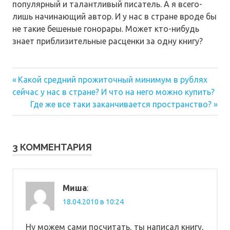
популярный и талантливый писатель. А я всего-
лишь начинающий автор. И у нас в стране вроде бы
не такие бешеные гонорары. Может кто-нибудь
знает приблизительные расценки за одну книгу?
Предыдущая
Навигация
Какой средний прожиточный минимум в рублях
запись:
сейчас у нас в стране? И что на него можно купить?
по
Следующая
Где же все таки заканчивается пространство?
запись:
записям
3 КОММЕНТАРИЯ
Миша
:
18.04.2010 в 10:24
Ну можем сами посчитать, ты написал книгу,